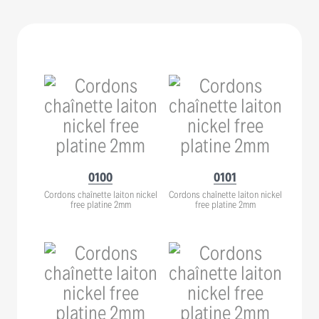
0100
0101
Cordons chaînette laiton nickel
Cordons chaînette laiton nickel
free platine 2mm
free platine 2mm