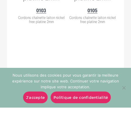
0103
0105
Cordons chaînette laiton nickel
Cordons chaînette laiton nickel
free platine 2mm
free platine 2mm
Nous utilisons des cookies pour vous garantir la meilleure
expérience sur notre site web. Continuer votre navigation
implique votre acceptation.
J'accepte
Politique de confidentialité