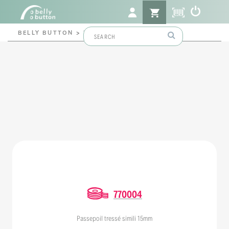
Search
BELLY BUTTON
>
770004
for:
770004
Passepoil tressé simili 15mm