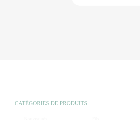
CATÉGORIES DE PRODUITS
Nouveautés
Fils
Accessoires Couture
Galons
Accessoires Mode
Rubanerie