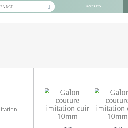
Search
Accès Pro
for:
itation
m