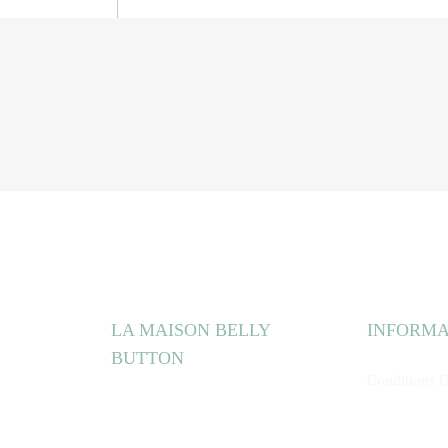
LA MAISON BELLY
INFORMA
BUTTON
Conditions G
Livraison
Notre Showroom
Paiement
Plan d'accès