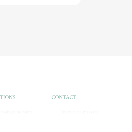
TIONS
CONTACT
énérales de Vente
Envoyer un message
01.40.05.91.20
01.42.09.62.87