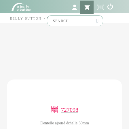
Search
BELLY BUTTON
>
727098
for:
727098
Dentelle ajouré échelle 30mm