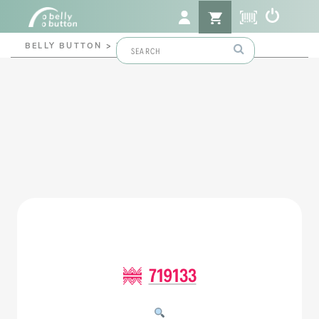
Search
BELLY BUTTON
>
719133
for:
719133