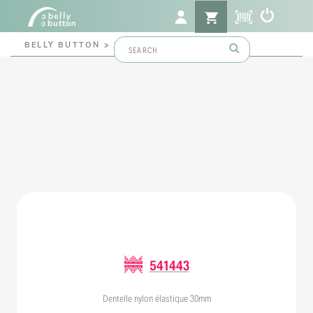
Search
BELLY BUTTON
>
541443
for:
541443
Dentelle nylon élastique 30mm