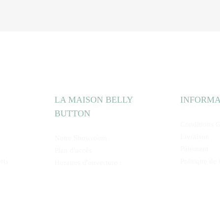
LA MAISON BELLY
INFORMA
BUTTON
Conditions G
Livraison
Notre Showroom
Paiement
Plan d'accès
rts
Politique de 
Horaires d'ouverture :
Du Lundi au Vendredi de 8h45 à
16h00
Mentions Légales