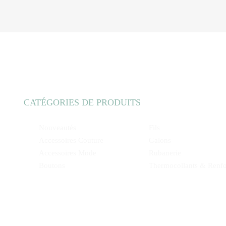
CATÉGORIES DE PRODUITS
Nouveautés
Fils
Accessoires Couture
Galons
Accessoires Mode
Rubanerie
Boutons
Thermocollants & Renfo
Dentelles
Tissus
Fermetures
Déstockage web